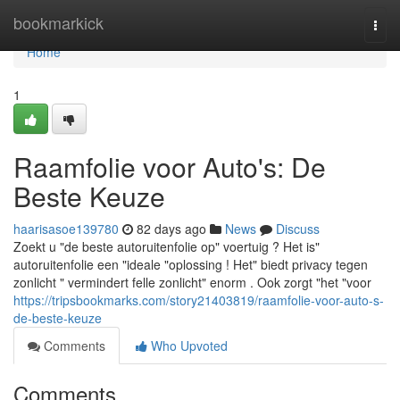
Home
bookmarkick
Togg
navi
Home
1
Raamfolie voor Auto's: De
Beste Keuze
haarisasoe139780
82 days ago
News
Discuss
Zoekt u "de beste autoruitenfolie op" voertuig ? Het is"
autoruitenfolie een "ideale "oplossing ! Het" biedt privacy tegen
zonlicht " vermindert felle zonlicht" enorm . Ook zorgt "het "voor
https://tripsbookmarks.com/story21403819/raamfolie-voor-auto-s-
de-beste-keuze
Comments
Who Upvoted
Comments