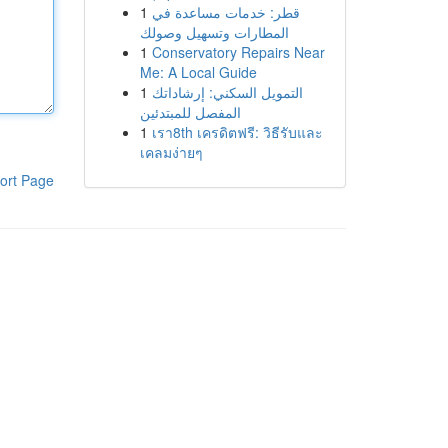
1
قطر: خدمات مساعدة في
المطارات وتسهيل وصولك
1
Conservatory Repairs Near
Me: A Local Guide
1
التمويل السكني: إرشاداتك
المفصل للمبتدئين
1
เรา8th เครดิตฟรี: วิธีรับและ
เคลมง่ายๆ
ort Page