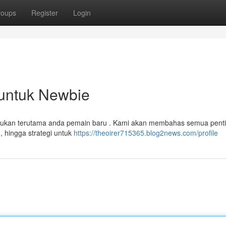
roups
Register
Login
 untuk Newbie
 ditujukan terutama anda pemain baru . Kami akan membahas semua pent
 hingga strategi untuk
https://theoirer715365.blog2news.com/profile