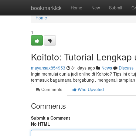
Home
bookmarkick
Home
New
Submit
G
Home
1
Koitoto: Tutorial Lengkap
mayansax854953
81 days ago
News
Discuss
Ingin memulai dunia judi online di Koitoto? Tips ini
termasuk bagaimana bergabung , mengenali tampilan ,
Comments
Who Upvoted
Comments
Submit a Comment
No HTML