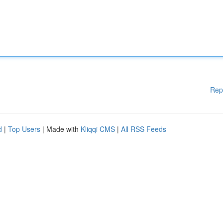
Rep
d
|
Top Users
| Made with
Kliqqi CMS
|
All RSS Feeds