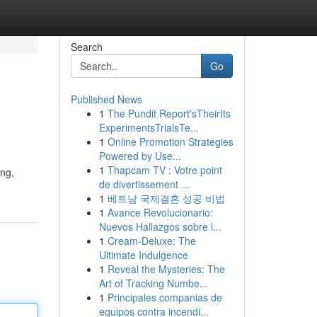
Search
Go
Published News
1
The Pundit Report'sTheirIts
ExperimentsTrialsTe...
1
Online Promotion Strategies
Powered by Use...
1
Thapcam TV : Votre point
ing,
de divertissement ...
1
베트남 국제결혼 성공 비법
1
Avance Revolucionario:
Nuevos Hallazgos sobre l...
1
Cream-Deluxe: The
Ultimate Indulgence
1
Reveal the Mysteries: The
Art of Tracking Numbe...
1
Principales companias de
equipos contra incendi...