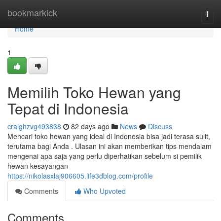
Home
bookmarkick
Togg
navi
Home
1
Memilih Toko Hewan yang
Tepat di Indonesia
craighzvg493838
82 days ago
News
Discuss
Mencari toko hewan yang ideal di Indonesia bisa jadi terasa sulit,
terutama bagi Anda . Ulasan ini akan memberikan tips mendalam
mengenai apa saja yang perlu diperhatikan sebelum si pemilik
hewan kesayangan
https://nikolasxlaj906605.life3dblog.com/profile
Comments
Who Upvoted
Comments