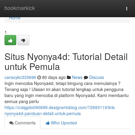
Home
bookmarkick
Togg
navi
Home
1
Situs Nyonya4d: Tutorial Detail
untuk Pemula
caraoykc333696
80 days ago
News
Discuss
Ingin mencoba Nyonya4d, tetapi bingung cara memulainya ?
Tenang saja ! Ulasan ini akan tutorial lengkap untuk pengguna
baru yang ingin mencoba di platform Nyonya4d. Kami membantu
semua yang perlu
https://craigplix090699.designertoblog.com/72693119/link-
nyonya4d-panduan-detail-untuk-pemula
Comments
Who Upvoted