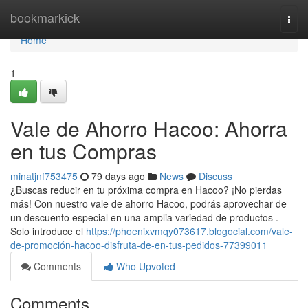
Home
bookmarkick
Togg
navi
Home
1
Vale de Ahorro Hacoo: Ahorra
en tus Compras
minatjnf753475
79 days ago
News
Discuss
¿Buscas reducir en tu próxima compra en Hacoo? ¡No pierdas
más! Con nuestro vale de ahorro Hacoo, podrás aprovechar de
un descuento especial en una amplia variedad de productos .
Solo introduce el
https://phoenixvmqy073617.blogocial.com/vale-
de-promoción-hacoo-disfruta-de-en-tus-pedidos-77399011
Comments
Who Upvoted
Comments