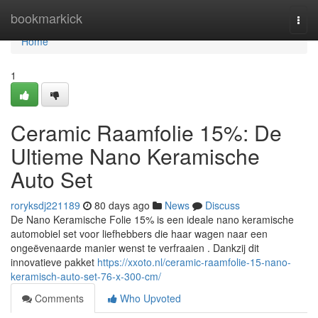
Home
bookmarkick
Togg
navi
Home
1
Ceramic Raamfolie 15%: De
Ultieme Nano Keramische
Auto Set
roryksdj221189
80 days ago
News
Discuss
De Nano Keramische Folie 15% is een ideale nano keramische
automobiel set voor liefhebbers die haar wagen naar een
ongeëvenaarde manier wenst te verfraaien . Dankzij dit
innovatieve pakket
https://xxoto.nl/ceramic-raamfolie-15-nano-
keramisch-auto-set-76-x-300-cm/
Comments
Who Upvoted