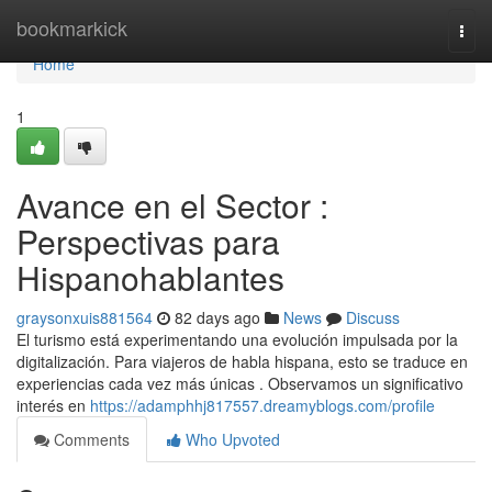
Home
bookmarkick
Togg
navi
Home
1
Avance en el Sector :
Perspectivas para
Hispanohablantes
graysonxuis881564
82 days ago
News
Discuss
El turismo está experimentando una evolución impulsada por la
digitalización. Para viajeros de habla hispana, esto se traduce en
experiencias cada vez más únicas . Observamos un significativo
interés en
https://adamphhj817557.dreamyblogs.com/profile
Comments
Who Upvoted