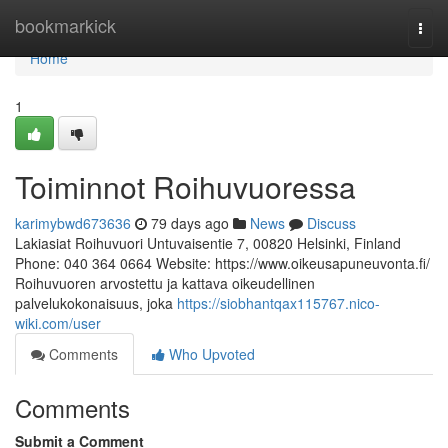
Home
bookmarkick
Togg
navi
Home
1
Toiminnot Roihuvuoressa
karimybwd673636
79 days ago
News
Discuss
Lakiasiat Roihuvuori Untuvaisentie 7, 00820 Helsinki, Finland
Phone: 040 364 0664 Website: https://www.oikeusapuneuvonta.fi/
Roihuvuoren arvostettu ja kattava oikeudellinen
palvelukokonaisuus, joka
https://siobhantqax115767.nico-
wiki.com/user
Comments
Who Upvoted
Comments
Submit a Comment