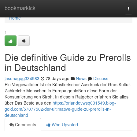
Home
bookmarkick
Togg
navi
Home
1
Die definitive Guide zu Prerolls
in Deutschland
jasonagqg334983
78 days ago
News
Discuss
Ein Vorgewalteter ist ein Künstlerischer Ausdruck der Gras Kultur.
Zahlreiche Menschen in Europa genießen diese Form der
Konsumierung von Stroh. In diesem Ratgeber erfahren Sie alles
über Das Beste aus den
https://orlandovwsq031549.blog-
gold.com/57077502/der-ultimative-guide-zu-prerolls-in-
deutschland
Comments
Who Upvoted