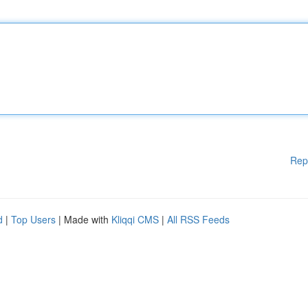
Rep
d
|
Top Users
| Made with
Kliqqi CMS
|
All RSS Feeds