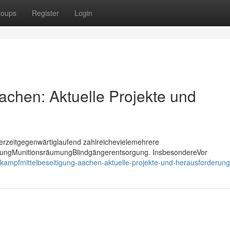
roups
Register
Login
achen: Aktuelle Projekte und
erzeitgegenwärtiglaufend zahlreichevielemehrere
gungMunitionsräumungBlindgängerentsorgung. InsbesondereVor
kampfmittelbeseitigung-aachen-aktuelle-projekte-und-herausforderun