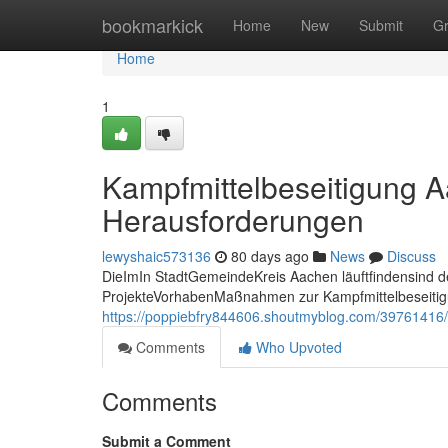
Home
bookmarkick
Home
New
Submit
G
Home
1
Kampfmittelbeseitigung A
Herausforderungen
lewyshaic573136
80 days ago
News
Discuss
DieImIn StadtGemeindeKreis Aachen läuftfindensind d
ProjekteVorhabenMaßnahmen zur Kampfmittelbeseiti
https://poppiebfry844606.shoutmyblog.com/39761416/
Comments
Who Upvoted
Comments
Submit a Comment