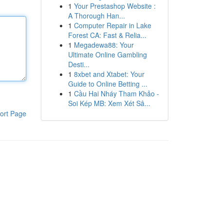
1
Your Prestashop Website :
A Thorough Han...
1
Computer Repair in Lake
Forest CA: Fast & Relia...
1
Megadewa88: Your
Ultimate Online Gambling
Desti...
1
8xbet and Xtabet: Your
Guide to Online Betting ...
1
Cầu Hai Nháy Tham Khảo -
Soi Kép MB: Xem Xét Sâ...
ort Page