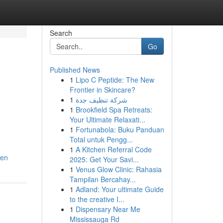
Search
Go
Published News
1
Lipo C Peptide: The New
Frontier in Skincare?
1
شركة تنظيف جدة
1
Brookfield Spa Retreats:
Your Ultimate Relaxati...
1
Fortunabola: Buku Panduan
Total untuk Pengg...
1
A Kitchen Referral Code
gen
2025: Get Your Savi...
1
Venus Glow Clinic: Rahasia
Tampilan Bercahay...
1
Adland: Your ultimate Guide
to the creative I...
1
Dispensary Near Me
Mississauga Rd