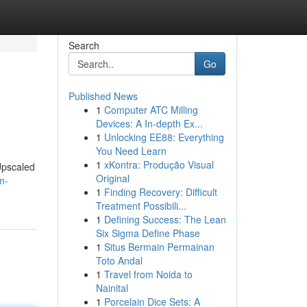
Search
Go
Published News
1
Computer ATC Milling
Devices: A In-depth Ex...
1
Unlocking EE88: Everything
You Need Learn
1
xKontra: Produção Visual
Upscaled
Original
m-
1
Finding Recovery: Difficult
Treatment Possibili...
1
Defining Success: The Lean
Six Sigma Define Phase
1
Situs Bermain Permainan
Toto Andal
1
Travel from Noida to
Nainital
1
Porcelain Dice Sets: A