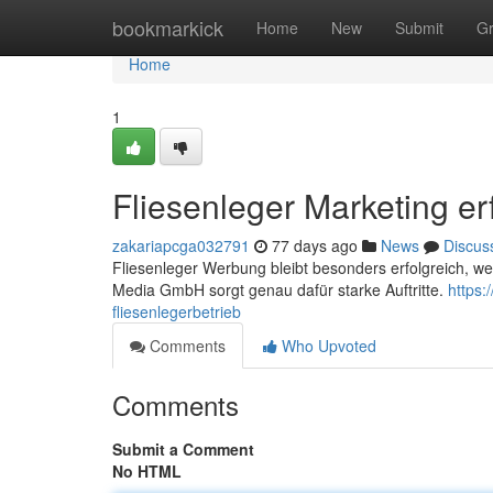
Home
bookmarkick
Home
New
Submit
G
Home
1
Fliesenleger Marketing er
zakariapcga032791
77 days ago
News
Discus
Fliesenleger Werbung bleibt besonders erfolgreich, we
Media GmbH sorgt genau dafür starke Auftritte.
https:
fliesenlegerbetrieb
Comments
Who Upvoted
Comments
Submit a Comment
No HTML