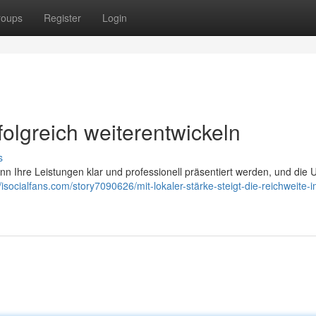
roups
Register
Login
folgreich weiterentwickeln
s
nn Ihre Leistungen klar und professionell präsentiert werden, und die 
//isocialfans.com/story7090626/mit-lokaler-stärke-steigt-die-reichweite-i