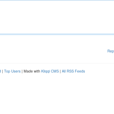
Rep
d
|
Top Users
| Made with
Kliqqi CMS
|
All RSS Feeds