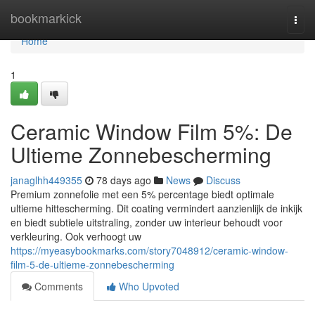
Home
bookmarkick
Togg
navi
Home
1
Ceramic Window Film 5%: De
Ultieme Zonnebescherming
janaglhh449355
78 days ago
News
Discuss
Premium zonnefolie met een 5% percentage biedt optimale
ultieme hittescherming. Dit coating vermindert aanzienlijk de inkijk
en biedt subtiele uitstraling, zonder uw interieur behoudt voor
verkleuring. Ook verhoogt uw
https://myeasybookmarks.com/story7048912/ceramic-window-
film-5-de-ultieme-zonnebescherming
Comments
Who Upvoted