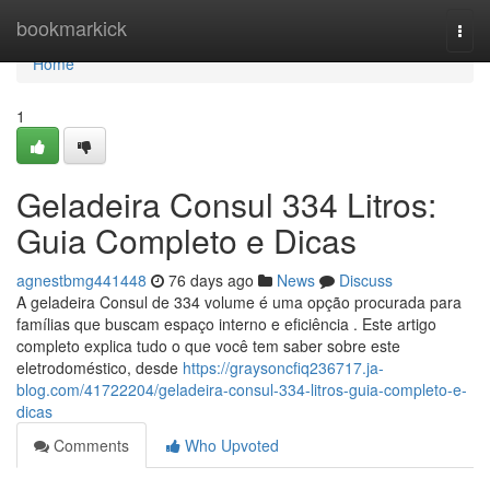
Home
bookmarkick
Togg
navi
Home
1
Geladeira Consul 334 Litros:
Guia Completo e Dicas
agnestbmg441448
76 days ago
News
Discuss
A geladeira Consul de 334 volume é uma opção procurada para
famílias que buscam espaço interno e eficiência . Este artigo
completo explica tudo o que você tem saber sobre este
eletrodoméstico, desde
https://graysoncfiq236717.ja-
blog.com/41722204/geladeira-consul-334-litros-guia-completo-e-
dicas
Comments
Who Upvoted