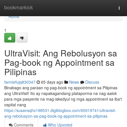
Home
bookmarkick
Togg
navi
Home
1
UltraVisit: Ang Rebolusyon sa
Pag-book ng Appointment sa
Pilipinas
fanniefujq830347
65 days ago
News
Discuss
Binabago ang paraan ng pag-book ng appointment sa Pilipinas
ang UltraVisit! Ito ay napakagandang plataporma na nag-aalok
para mga pasyente na mag-iskedyul ng mga appointment sa iba't
ospital nang
https://susansqhx198531.digiblogbox.com/65919741/ultravisit-
ang-rebolusyon-sa-pag-book-ng-appointment-sa-pilipinas
Comments
Who Upvoted