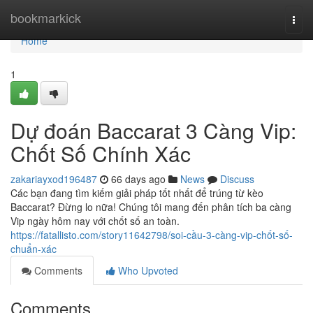
Home
bookmarkick
Togg
navi
Home
1
Dự đoán Baccarat 3 Càng Vip:
Chốt Số Chính Xác
zakariayxod196487
66 days ago
News
Discuss
Các bạn đang tìm kiếm giải pháp tốt nhất để trúng từ kèo
Baccarat? Đừng lo nữa! Chúng tôi mang đến phân tích ba càng
Vip ngày hôm nay với chốt số an toàn.
https://fatallisto.com/story11642798/soi-cầu-3-càng-vip-chốt-số-
chuẩn-xác
Comments
Who Upvoted
Comments