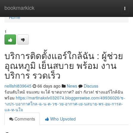
Home
bookmarkick
Togg
navi
Home
1
บริการติดตั้งแอร์ใกล้ฉัน : ผู้ช่วย
อุณหภูมิ เย็นสบาย พร้อม งาน
บริการ รวดเร็ว
nelllshi839645
66 days ago
News
Discuss
ร้อนตับไหม้ จนแทบ จะได้ ขาดอากาศ? อย่า กังวล! ช่างแอร์ใกล้ฉัน
พร้อม
https://martinakxlv032074.bloggerswise.com/49936026/ช-
างปร-บอากาศใกล-ฉ-น-ต-วช-วย-อากาศ-เย-นสบาย-พร-อม-การด-
แล-ท-นใจ
Comments
Who Upvoted