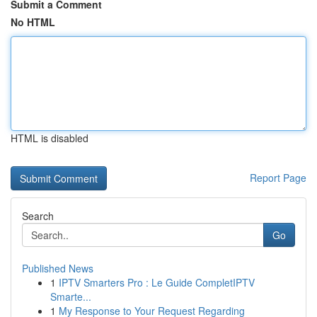
Submit a Comment
No HTML
HTML is disabled
Report Page
Search
Go
Published News
1
IPTV Smarters Pro : Le Guide CompletIPTV
Smarte...
1
My Response to Your Request Regarding