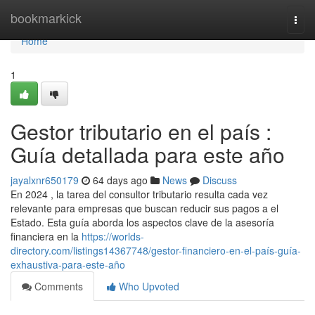
Home
bookmarkick
Togg
navi
Home
1
Gestor tributario en el país :
Guía detallada para este año
jayalxnr650179
64 days ago
News
Discuss
En 2024 , la tarea del consultor tributario resulta cada vez
relevante para empresas que buscan reducir sus pagos a el
Estado. Esta guía aborda los aspectos clave de la asesoría
financiera en la
https://worlds-
directory.com/listings14367748/gestor-financiero-en-el-país-guía-
exhaustiva-para-este-año
Comments
Who Upvoted