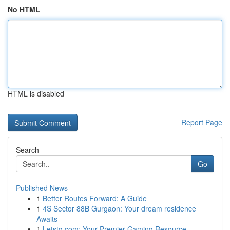
No HTML
HTML is disabled
Report Page
Search
Go
Published News
1
Better Routes Forward: A Guide
1
4S Sector 88B Gurgaon: Your dream residence
Awaits
1
Letstg.com: Your Premier Gaming Resource