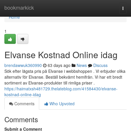
Home
bookmarkick
Togg
navi
Home
1
Elvanse Kostnad Online idag
brendawwuk360990
63 days ago
News
Discuss
Sök efter lägsta pris på Elvanse i webbshoppen . Vi erbjuder olika
alternativ för Elvanse. Beställ bekvämt hemifrån. Vi har ett bredt
sortiment av Elvanse-produkter till rimliga priser .
https://haimatxsh481729.thelateblog.com/41584430/elvanse-
kostnad-online-idag
Comments
Who Upvoted
Comments
Submit a Comment