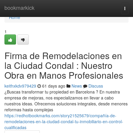
Home
bookmarkick
Togg
navi
Home
1
Firma de Remodelaciones en
la Ciudad Condal : Nuestro
Obra en Manos Profesionales
keithxkdv979429
61 days ago
News
Discuss
¿Buscas transformar tu propiedad en Barcelona ? En nuestra
empresa de mejoras, nos especializamos en llevar a cabo
nuestros ideas. Ofrecemos soluciones integrales, desde menores
reformas hasta complejas
https://redhotbookmarks.com/story21525679/compañía-de-
remodelaciones-en-la-ciudad-condal-tu-inmobiliario-en-control-
cualificadas