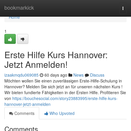
Home
bookmarkick
Togg
navi
Home
1
Erste Hilfe Kurs Hannover:
Jetzt Anmelden!
izaakmqdu069085
60 days ago
News
Discuss
Möchten wollen Sie einen zuverlässigen Erste-Hilfe-Schulung in
Hannover? Melden Sie sich jetzt an für unseren nächsten Kurs !
Wir bieten fundierte Fähigkeiten in der Ersten Hilfe. Profitieren Sie
von
https://bouchesocial.com/story23883995/erste-hilfe-kurs-
hannover-jetzt-anmelden
Comments
Who Upvoted
Comments