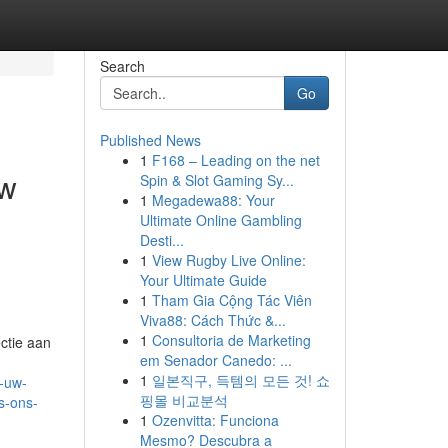
Search
Go
Published News
1
F168 – Leading on the net
uw
Spin & Slot Gaming Sy...
1
Megadewa88: Your
Ultimate Online Gambling
Desti...
n
1
View Rugby Live Online:
Your Ultimate Guide
1
Tham Gia Cộng Tác Viên
Viva88: Cách Thức &...
1
Consultoria de Marketing
ctie aan
em Senador Canedo: ...
1
일본직구, 득템의 모든 것! 쇼
r-uw-
핑몰 비교분석
s-ons-
1
Ozenvitta: Funciona
Mesmo? Descubra a