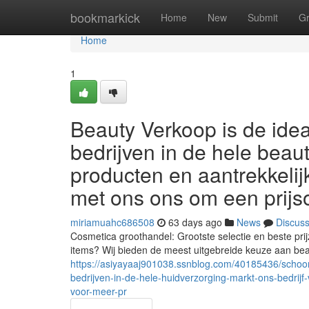
Home
bookmarkick
Home
New
Submit
G
Home
1
Beauty Verkoop is de idea
bedrijven in de hele beau
producten en aantrekkeli
met ons ons om een prij
miriamuahc686508
63 days ago
News
Discus
Cosmetica groothandel: Grootste selectie en beste pri
items? Wij bieden de meest uitgebreide keuze aan be
https://asiyayaaj901038.ssnblog.com/40185436/schoon
bedrijven-in-de-hele-huidverzorging-markt-ons-bedrijf
voor-meer-pr