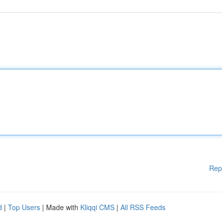
Rep
d
|
Top Users
| Made with
Kliqqi CMS
|
All RSS Feeds