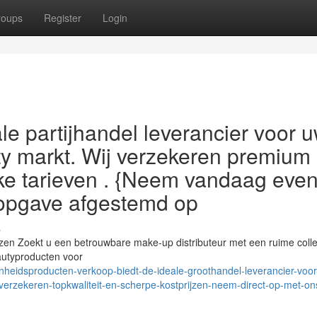
roups
Register
Login
le partijhandel leverancier voor 
ty markt. Wij verzekeren premium
jke tarieven . {Neem vandaag eve
sopgave afgestemd op
s
jzen Zoekt u een betrouwbare make-up distributeur met een ruime colle
autyproducten voor
heidsproducten-verkoop-biedt-de-ideale-groothandel-leverancier-voo
-verzekeren-topkwaliteit-en-scherpe-kostprijzen-neem-direct-op-met-on