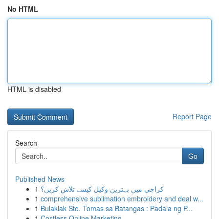
No HTML
HTML is disabled
Report Page
Search
Go
Published News
1
کراچی میں بہترین وکیل کیسے تلاش کریں؟
1
comprehensive sublimation embroidery and deal w...
1
Bulaklak Sto. Tomas sa Batangas : Padala ng P...
1
Costless Online Marketing