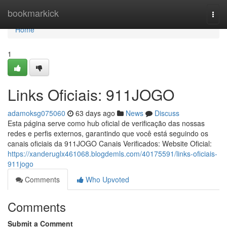
Home
bookmarkick
Togg
navi
Home
1
Links Oficiais: 911JOGO
adamoksg075060
63 days ago
News
Discuss
Esta página serve como hub oficial de verificação das nossas
redes e perfis externos, garantindo que você está seguindo os
canais oficiais da 911JOGO Canais Verificados: Website Oficial:
https://xanderuglx461068.blogdemls.com/40175591/links-oficiais-
911jogo
Comments
Who Upvoted
Comments
Submit a Comment