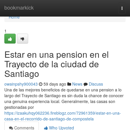
Home
bookmarkick
Togg
navi
Home
1
Estar en una pension en el
Trayecto de la ciudad de
Santiago
owainpshy900043
59 days ago
News
Discuss
Una de las mejores beneficios de quedarse en una pension a lo
largo del Trayecto de Santiago es sin duda la chance de conocer
una genuina experiencia local. Generalmente, las casas son
gestionadas por
https://izaakuhqy062236.fireblogz.com/72961359/estar-en-una-
casa-en-el-recorrido-de-santiago-de-compostela
Comments
Who Upvoted