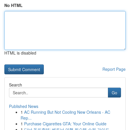
No HTML
HTML is disabled
Report Page
Search
Go
Published News
1
AC Running But Not Cooling New Orleans - AC
Rep...
1
Purchase Cigarettes GTA: Your Online Guide
1
다낭 돈키호테: 베트남 여행 필수템 쇼핑 가이드