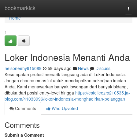
Home
bookmarkick
Togg
navi
Home
1
Loker Indonesia Menanti Anda
nelsoneehy915089
59 days ago
News
Discuss
Kesempatan profesi menarik langsung ada di Loker Indonesia.
Jangan chance emas ini untuk mendapatkan pekerjaan impian
Anda. Kami menawarkan banyak lowongan dari banyak bidang,
dibuka dari posisi entry-level hingga
https://estelleezrx216535.ja-
blog.com/41033996/loker-indonesia-menghadirkan-pelanggan
Comments
Who Upvoted
Comments
Submit a Comment