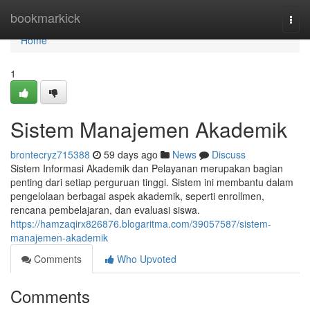
Home
bookmarkick
Togg
navi
Home
1
Sistem Manajemen Akademik
brontecryz715388
59 days ago
News
Discuss
Sistem Informasi Akademik dan Pelayanan merupakan bagian
penting dari setiap perguruan tinggi. Sistem ini membantu dalam
pengelolaan berbagai aspek akademik, seperti enrollmen,
rencana pembelajaran, dan evaluasi siswa.
https://hamzaqirx826876.blogaritma.com/39057587/sistem-
manajemen-akademik
Comments
Who Upvoted
Comments