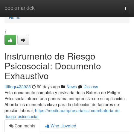
Home
bookmarkick
Togg
navi
Home
1
Instrumento de Riesgo
Psicosocial: Documento
Exhaustivo
lillifoqr422925
60 days ago
News
Discuss
Esta documento completa y revisada de la Batería de Peligro
Psicosocial ofrece una panorama comprensiva de su aplicación .
Aborda los elementos clave para la detección de factores de
presión laboral,
https://medinaempresarialsst.com/bateria-de-
riesgo-psicosocial
Comments
Who Upvoted