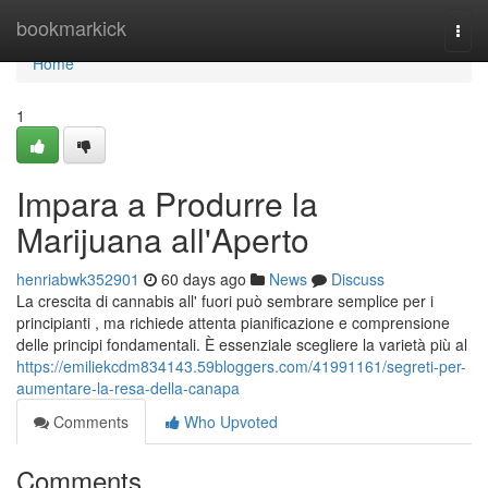
Home
bookmarkick
Togg
navi
Home
1
Impara a Produrre la
Marijuana all'Aperto
henriabwk352901
60 days ago
News
Discuss
La crescita di cannabis all' fuori può sembrare semplice per i
principianti , ma richiede attenta pianificazione e comprensione
delle principi fondamentali. È essenziale scegliere la varietà più al
https://emiliekcdm834143.59bloggers.com/41991161/segreti-per-
aumentare-la-resa-della-canapa
Comments
Who Upvoted
Comments