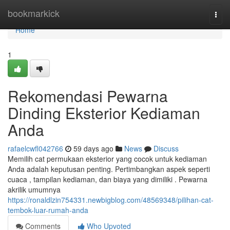
Home
bookmarkick
Togg
navi
Home
1
Rekomendasi Pewarna
Dinding Eksterior Kediaman
Anda
rafaelcwfl042766
59 days ago
News
Discuss
Memilih cat permukaan eksterior yang cocok untuk kediaman
Anda adalah keputusan penting. Pertimbangkan aspek seperti
cuaca , tampilan kediaman, dan biaya yang dimiliki . Pewarna
akrilik umumnya
https://ronaldlzin754331.newbigblog.com/48569348/pilihan-cat-
tembok-luar-rumah-anda
Comments
Who Upvoted