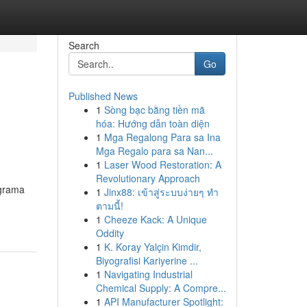
Search
Go
Published News
1
Sòng bạc bằng tiền mã
hóa: Hướng dẫn toàn diện
1
Mga Regalong Para sa Ina
Mga Regalo para sa Nan...
1
Laser Wood Restoration: A
Revolutionary Approach
 grama
1
Jinx88: เข้าสู่ระบบง่ายๆ ทำ
ตามนี้!
1
Cheeze Kack: A Unique
Oddity
1
K. Koray Yalçin Kimdir,
Biyografisi Kariyerine ...
1
Navigating Industrial
Chemical Supply: A Compre...
1
API Manufacturer Spotlight: