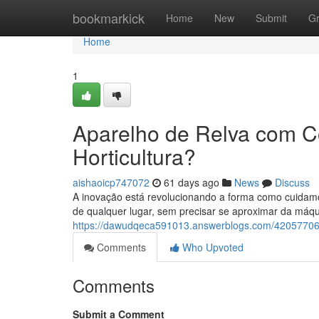
Home
bookmarkick
Home
New
Submit
G
Home
1
Aparelho de Relva com C
Horticultura?
aishaoicp747072
61 days ago
News
Discuss
A inovação está revolucionando a forma como cuidam
de qualquer lugar, sem precisar se aproximar da máqu
https://dawudqeca591013.answerblogs.com/42057706/c
Comments
Who Upvoted
Comments
Submit a Comment