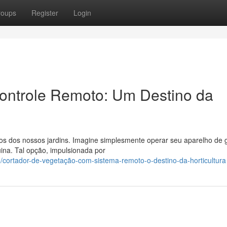
roups
Register
Login
ontrole Remoto: Um Destino da
os dos nossos jardins. Imagine simplesmente operar seu aparelho de
ina. Tal opção, impulsionada por
ortador-de-vegetação-com-sistema-remoto-o-destino-da-horticultura