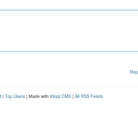
Rep
d
|
Top Users
| Made with
Kliqqi CMS
|
All RSS Feeds