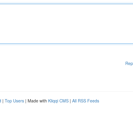
Rep
d
|
Top Users
| Made with
Kliqqi CMS
|
All RSS Feeds