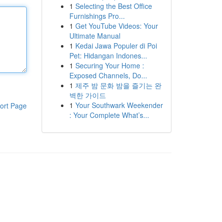
1
Selecting the Best Office
Furnishings Pro...
1
Get YouTube Videos: Your
Ultimate Manual
1
Kedai Jawa Populer di Poi
Pet: Hidangan Indones...
1
Securing Your Home :
Exposed Channels, Do...
1
제주 밤 문화 밤을 즐기는 완
벽한 가이드
1
Your Southwark Weekender
ort Page
: Your Complete What’s...