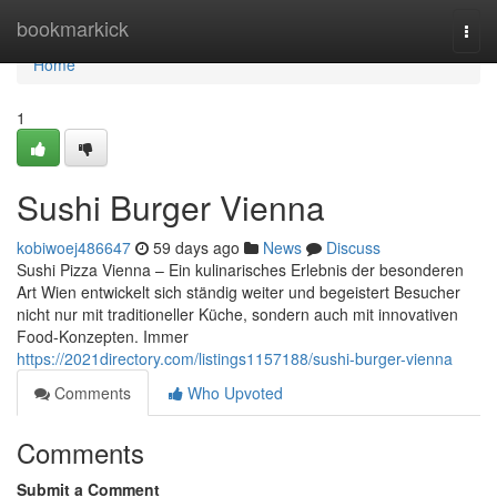
Home
bookmarkick
Togg
navi
Home
1
Sushi Burger Vienna
kobiwoej486647
59 days ago
News
Discuss
Sushi Pizza Vienna – Ein kulinarisches Erlebnis der besonderen
Art Wien entwickelt sich ständig weiter und begeistert Besucher
nicht nur mit traditioneller Küche, sondern auch mit innovativen
Food-Konzepten. Immer
https://2021directory.com/listings1157188/sushi-burger-vienna
Comments
Who Upvoted
Comments
Submit a Comment