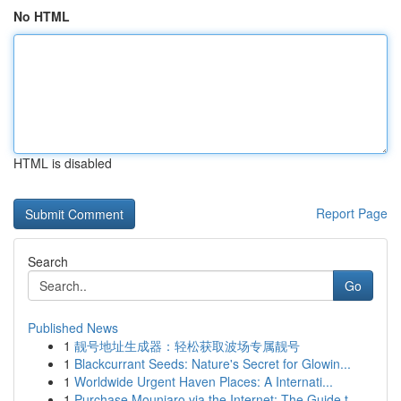
No HTML
HTML is disabled
Report Page
Search
Go
Published News
1
靓号地址生成器：轻松获取波场专属靓号
1
Blackcurrant Seeds: Nature's Secret for Glowin...
1
Worldwide Urgent Haven Places: A Internati...
1
Purchase Mounjaro via the Internet: The Guide t...