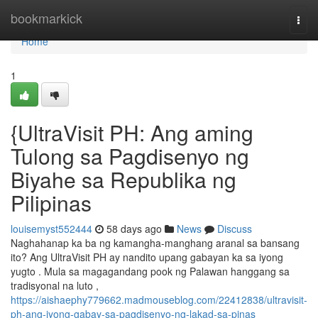
Home
bookmarkick
Togg
navi
Home
1
{UltraVisit PH: Ang aming
Tulong sa Pagdisenyo ng
Biyahe sa Republika ng
Pilipinas
louisemyst552444
58 days ago
News
Discuss
Naghahanap ka ba ng kamangha-manghang aranal sa bansang
ito? Ang UltraVisit PH ay nandito upang gabayan ka sa iyong
yugto . Mula sa magagandang pook ng Palawan hanggang sa
tradisyonal na luto ,
https://aishaephy779662.madmouseblog.com/22412838/ultravisit-
ph-ang-iyong-gabay-sa-pagdisenyo-ng-lakad-sa-pinas