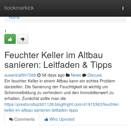
Home
bookmarkick
Togg
navi
Home
1
Feuchter Keller im Altbau
sanieren: Leitfaden & Tipps
susanlcaf907268
58 days ago
News
Discuss
Ein feuchter Keller in einem Altbau kann ein echtes Problem
darstellen. Die Sanierung der Feuchtigkeit ist wichtig um
Schimmelbildung zu verhindern und den Immobilienwert zu
erhalten. Zunächst sollte man die
https://prestonxbqz621128.blogitright.com/41915363/feuchter-
keller-im-altbau-sanieren-leitfaden-tipps
Comments
Who Upvoted