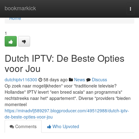
Home
bookmarkick
Togg
navi
Home
1
Dutch IPTV: De Beste Opties
voor Jou
dutchiptv116300
58 days ago
News
Discuss
Op zoek naar mogelijkheden" voor "traditionele televisie?
Hollandse" IPTV levert "een breed scala" aan programma's"
rechtstreeks naar het" appartement". Diverse "providers "bieden
momenteel
https://minadvfj589297.blogproducer.com/49512988/dutch-iptv-
de-beste-opties-voor-jou
Comments
Who Upvoted