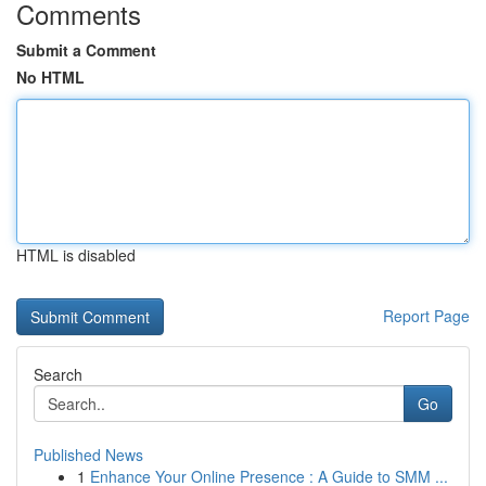
Comments
Submit a Comment
No HTML
HTML is disabled
Report Page
Search
Go
Published News
1
Enhance Your Online Presence : A Guide to SMM ...