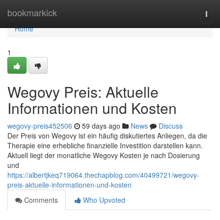
Home
bookmarkick
Togg
navi
Home
1
Wegovy Preis: Aktuelle
Informationen und Kosten
wegovy-preis452506
59 days ago
News
Discuss
Der Preis von Wegovy ist ein häufig diskutiertes Anliegen, da die
Therapie eine erhebliche finanzielle Investition darstellen kann.
Aktuell liegt der monatliche Wegovy Kosten je nach Dosierung
und
https://albertjkeq719064.thechapblog.com/40499721/wegovy-
preis-aktuelle-informationen-und-kosten
Comments
Who Upvoted