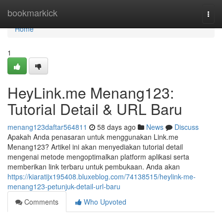
Home
bookmarkick
Togg
navi
Home
1
HeyLink.me Menang123:
Tutorial Detail & URL Baru
menang123daftar564811
58 days ago
News
Discuss
Apakah Anda penasaran untuk menggunakan Link.me
Menang123? Artikel ini akan menyediakan tutorial detail
mengenai metode mengoptimalkan platform aplikasi serta
memberikan link terbaru untuk pembukaan. Anda akan
https://kiaratijx195408.bluxeblog.com/74138515/heylink-me-
menang123-petunjuk-detail-url-baru
Comments
Who Upvoted