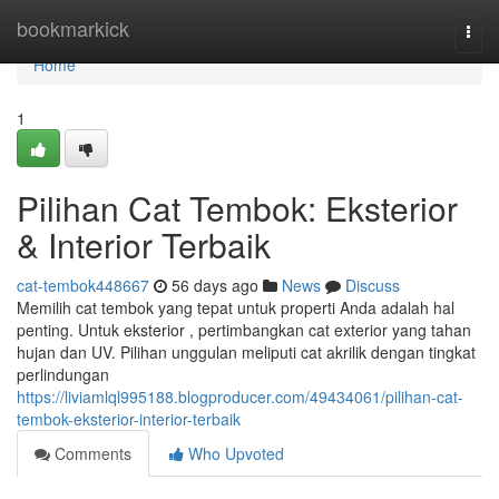
Home
bookmarkick
Togg
navi
Home
1
Pilihan Cat Tembok: Eksterior
& Interior Terbaik
cat-tembok448667
56 days ago
News
Discuss
Memilih cat tembok yang tepat untuk properti Anda adalah hal
penting. Untuk eksterior , pertimbangkan cat exterior yang tahan
hujan dan UV. Pilihan unggulan meliputi cat akrilik dengan tingkat
perlindungan
https://liviamlql995188.blogproducer.com/49434061/pilihan-cat-
tembok-eksterior-interior-terbaik
Comments
Who Upvoted