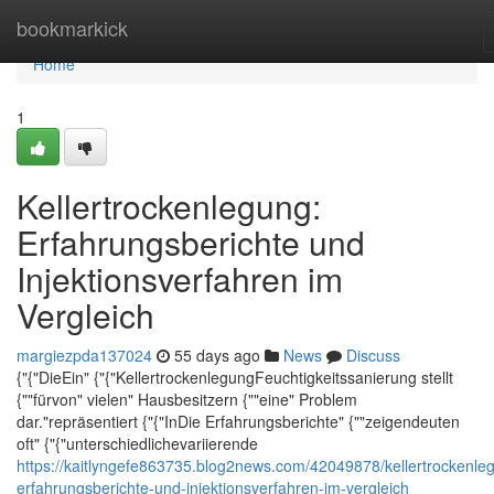
Home
bookmarkick
Home
1
Kellertrockenlegung:
Erfahrungsberichte und
Injektionsverfahren im
Vergleich
margiezpda137024
55 days ago
News
Discuss
{"{"DieEin" {"{"KellertrockenlegungFeuchtigkeitssanierung stellt
{""fürvon" vielen" Hausbesitzern {""eine" Problem
dar."repräsentiert {"{"InDie Erfahrungsberichte" {""zeigendeuten
oft" {"{"unterschiedlichevariierende
https://kaitlyngefe863735.blog2news.com/42049878/kellertrockenle
erfahrungsberichte-und-injektionsverfahren-im-vergleich