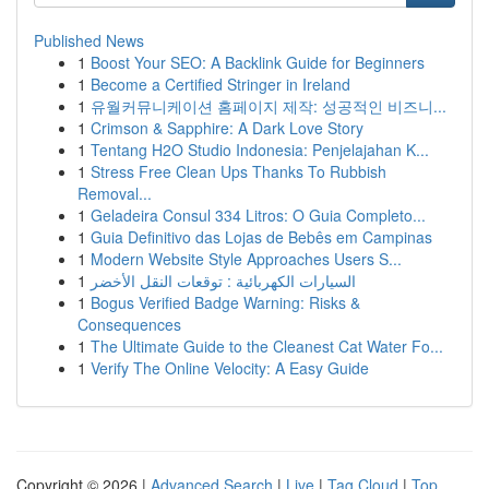
Published News
1
Boost Your SEO: A Backlink Guide for Beginners
1
Become a Certified Stringer in Ireland
1
유월커뮤니케이션 홈페이지 제작: 성공적인 비즈니...
1
Crimson & Sapphire: A Dark Love Story
1
Tentang H2O Studio Indonesia: Penjelajahan K...
1
Stress Free Clean Ups Thanks To Rubbish
Removal...
1
Geladeira Consul 334 Litros: O Guia Completo...
1
Guia Definitivo das Lojas de Bebês em Campinas
1
Modern Website Style Approaches Users S...
1
السيارات الكهربائية : توقعات النقل الأخضر
1
Bogus Verified Badge Warning: Risks &
Consequences
1
The Ultimate Guide to the Cleanest Cat Water Fo...
1
Verify The Online Velocity: A Easy Guide
Copyright © 2026 |
Advanced Search
|
Live
|
Tag Cloud
|
Top