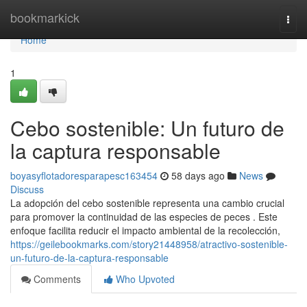
Home
bookmarkick
Togg
navi
Home
1
Cebo sostenible: Un futuro de
la captura responsable
boyasyflotadoresparapesc163454
58 days ago
News
Discuss
La adopción del cebo sostenible representa una cambio crucial
para promover la continuidad de las especies de peces . Este
enfoque facilita reducir el impacto ambiental de la recolección,
https://geilebookmarks.com/story21448958/atractivo-sostenible-
un-futuro-de-la-captura-responsable
Comments
Who Upvoted