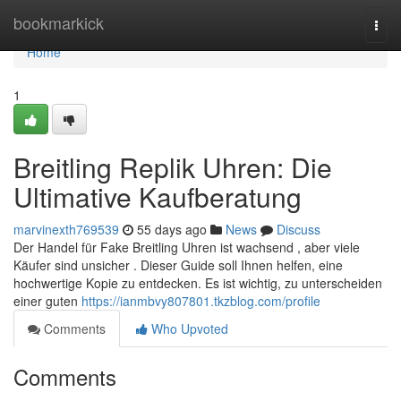
Home
bookmarkick
Togg
navi
Home
1
Breitling Replik Uhren: Die
Ultimative Kaufberatung
marvinexth769539
55 days ago
News
Discuss
Der Handel für Fake Breitling Uhren ist wachsend , aber viele
Käufer sind unsicher . Dieser Guide soll Ihnen helfen, eine
hochwertige Kopie zu entdecken. Es ist wichtig, zu unterscheiden
einer guten
https://ianmbvy807801.tkzblog.com/profile
Comments
Who Upvoted
Comments