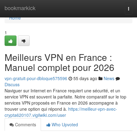
Home
bookmarkick
Togg
navi
Home
1
Meilleurs VPN en France :
Manuel complet pour 2026
vpn-gratuit-pour-dbloque575596
55 days ago
News
Discuss
Naviguer sur Internet en France requiert une sécurité, et un
service VPN est souvent la parfaite. Notre comparatif sur le top
services VPN proposés en France en 2026 accompagne à
trouver une option qui répond à.
https://meilleur-vpn-avec-
crypta620107.vigilwiki.com/user
Comments
Who Upvoted