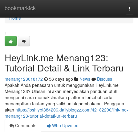
Home
bookmarkick
Togg
navi
Home
1
HeyLink.me Menang123:
Tutorial Detail & Link Terbaru
menang123018172
56 days ago
News
Discuss
Apakah Anda penasaran untuk menggunakan HeyLink.me
Menang123? Ulasan ini akan menyediakan panduan utuh
mengenai cara memaksimalkan platform tersebut serta
menampilkan tautan yang valid untuk pembukaan. Pengguna
akan
https://joshlybt384206.dailyblogzz.com/42182290/link-me-
menang123-tutorial-detail-url-terbaru
Comments
Who Upvoted