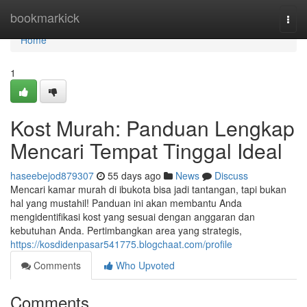
Home
bookmarkick
Togg
navi
Home
1
Kost Murah: Panduan Lengkap
Mencari Tempat Tinggal Ideal
haseebejod879307
55 days ago
News
Discuss
Mencari kamar murah di ibukota bisa jadi tantangan, tapi bukan
hal yang mustahil! Panduan ini akan membantu Anda
mengidentifikasi kost yang sesuai dengan anggaran dan
kebutuhan Anda. Pertimbangkan area yang strategis,
https://kosdidenpasar541775.blogchaat.com/profile
Comments
Who Upvoted
Comments