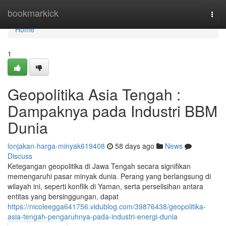
Home
bookmarkick
Togg
navi
Home
1
Geopolitika Asia Tengah :
Dampaknya pada Industri BBM
Dunia
lonjakan-harga-minyak619408
58 days ago
News
Discuss
Ketegangan geopolitika di Jawa Tengah secara signifikan
memengaruhi pasar minyak dunia. Perang yang berlangsung di
wilayah ini, seperti konflik di Yaman, serta perselisihan antara
entitas yang bersinggungan, dapat
https://nicoleegga641756.vidublog.com/39876438/geopolitika-
asia-tengah-pengaruhnya-pada-industri-energi-dunia