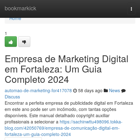
Home
bookmarkick
Togg
navi
Home
1
Empresa de Marketing Digital
em Fortaleza: Um Guia
Completo 2024
automao-de-marketing-for417078
58 days ago
News
Discuss
Encontrar a perfeita empresa de publicidade digital em Fortaleza
em este ano pode ser um incômodo, com tantas opções
disponíveis. Este manual detalhado copyright auxiliar
profissionais a selecionar a
https://sachinwttu498096.tokka-
blog.com/42050769/empresa-de-comunicação-digital-em-
fortaleza-um-guia-completo-2024