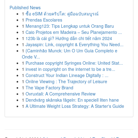
Published News
1
ซื้อ eSIM ด้วยคริปโต: คู่มือฉบับสมบูรณ์
1
Prendas Escolares
1
Menang123: Tips Lengkap untuk Orang Baru
1
Caio Projetos em Madeira – Seu Planejamento ...
1
123b là cái gì? Hướng dẫn chi tiết năm 2024
1
Jayaspin: Link, copyright & Everything You Need...
1
{Caminhão Munck: Um O Um Guia Completo e
Onde V...
1
Purchase copyright Syringes Online: United Stat...
1
invest in copyright on the internet to be a tre...
1
Construct Your Indian Lineage Digitally : ...
1
Online Viewing : The Trajectory of Leisure
1
The Vape Factory Brand
1
Ovruxtali: A Comprehensive Review
1
Dendvärg skånska fågeln: En speciell liten hane
1
A Ultimate Weight Loss Strategy: A Starter's Guide