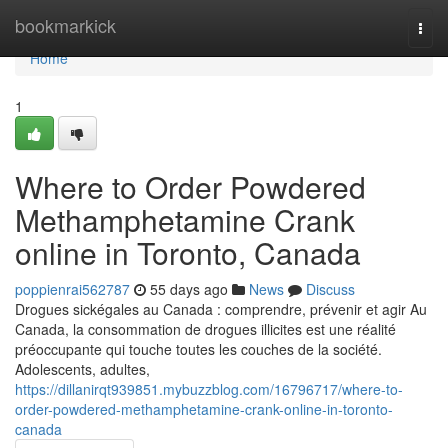
Home
bookmarkick
Togg
navi
Home
1
Where to Order Powdered
Methamphetamine Crank
online in Toronto, Canada
poppienrai562787
55 days ago
News
Discuss
Drogues sickégales au Canada : comprendre, prévenir et agir Au
Canada, la consommation de drogues illicites est une réalité
préoccupante qui touche toutes les couches de la société.
Adolescents, adultes,
https://dillanirqt939851.mybuzzblog.com/16796717/where-to-
order-powdered-methamphetamine-crank-online-in-toronto-
canada