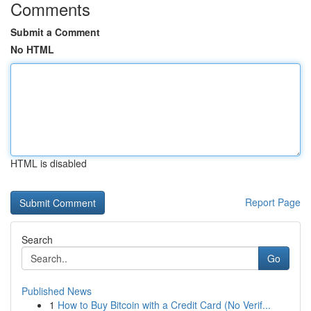
Comments
Submit a Comment
No HTML
HTML is disabled
Report Page
Search
Go
Published News
1
How to Buy Bitcoin with a Credit Card (No Verif...