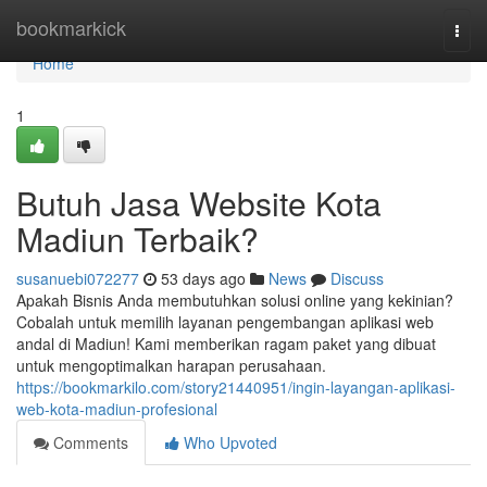
Home
bookmarkick
Togg
navi
Home
1
Butuh Jasa Website Kota
Madiun Terbaik?
susanuebi072277
53 days ago
News
Discuss
Apakah Bisnis Anda membutuhkan solusi online yang kekinian?
Cobalah untuk memilih layanan pengembangan aplikasi web
andal di Madiun! Kami memberikan ragam paket yang dibuat
untuk mengoptimalkan harapan perusahaan.
https://bookmarkilo.com/story21440951/ingin-layangan-aplikasi-
web-kota-madiun-profesional
Comments
Who Upvoted